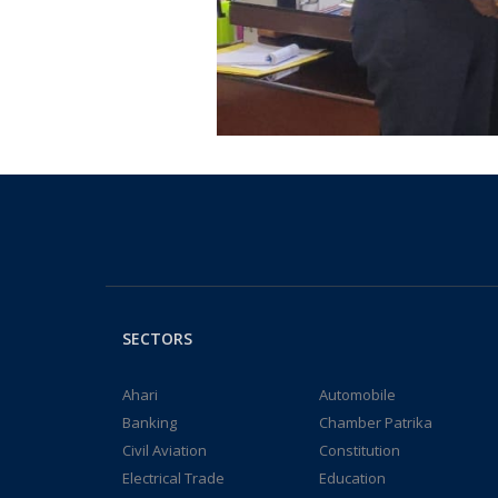
SECTORS
Ahari
Automobile
Banking
Chamber Patrika
Civil Aviation
Constitution
Electrical Trade
Education