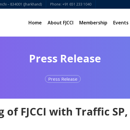
chi – 834001 (Jharkhand)
Phone: +91 651 233 1040
Home
About FJCCI
Membership
Events
Press Release
Press Release
 of FJCCI with Traffic SP,