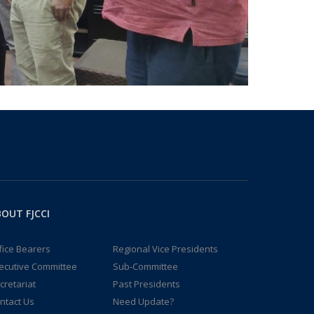
OUT FJCCI
fice Bearers
Regional Vice Presidents
ecutive Committee
Sub-Committee
cretariat
Past Presidents
ntact Us
Need Update?