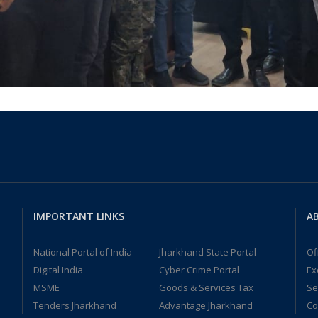
IMPORTANT LINKS
AB
National Portal of India
Jharkhand State Portal
Of
Digital India
Cyber Crime Portal
Ex
MSME
Goods & Services Tax
Se
Tenders Jharkhand
Advantage Jharkhand
Co