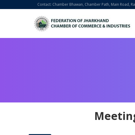
Contact: Chamber Bhawan, Chamber Path, Main Road, Ran
Meeting