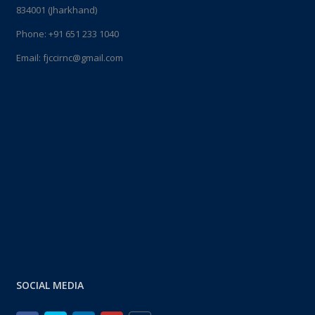
834001 (Jharkhand)
Phone:
+91 651 233 1040
Email:
fjccirnc@gmail.com
SOCIAL MEDIA