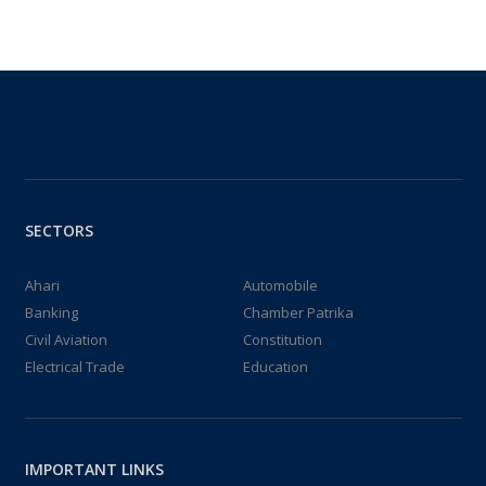
SECTORS
Ahari
Automobile
Banking
Chamber Patrika
Civil Aviation
Constitution
Electrical Trade
Education
IMPORTANT LINKS